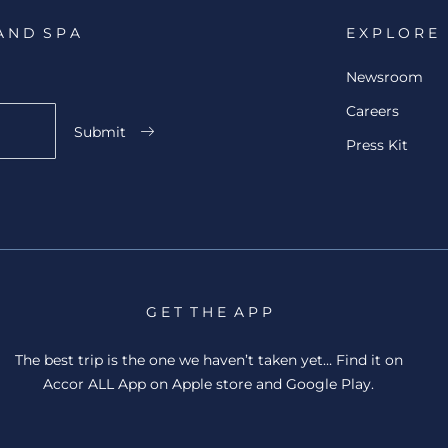
A N D S P A
E X P L O R E
Newsroom
Careers
Submit
Press Kit
G E T T H E A P P
The best trip is the one we haven’t taken yet… Find it on
Accor ALL App on Apple store and Google Play.