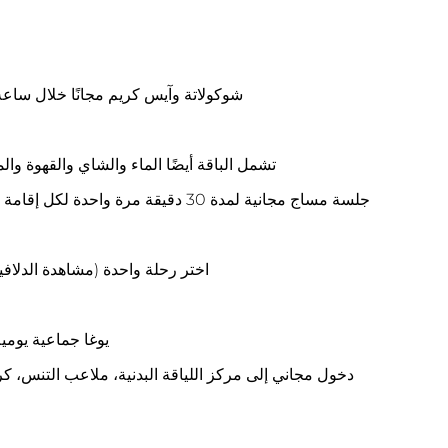
شوكولاتة وآيس كريم مجانًا خلال ساعة الشوكولاتة، يو
تشمل الباقة أيضًا الماء والشاي والقهوة وال
جلسة مساج مجانية لمدة 30 دقيقة مرة واحدة لكل إقامة لكل غرفة، بما في ذلك البالغين الإضافيين فوق سن 16 عامًا
اختر رحلة واحدة (مشاهدة الدل
يوغا جماعية يومي
دخول مجاني إلى مركز اللياقة البدنية، ملاعب التنس، كر