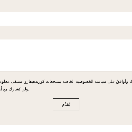
تُ وأوافقُ على سياسة الخصوصية الخاصة بمنتجعات كوريدهيفارو. ستبقى معلوم
ولن تُشارك مع أي طرف ثالث.
يُقدِّم