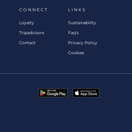
C O N N E C T
L I N K S
Loyalty
Sustainability
Tripadvisors
Faq’s
Contact
Privacy Policy
Cookies