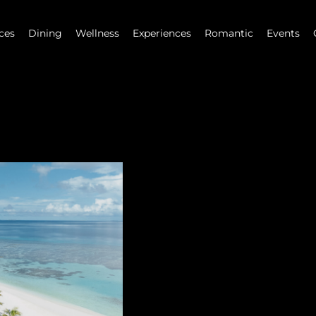
ces
Dining
Wellness
Experiences
Romantic
Events
عرض حصري
إجازة
كوريد
احتفلوا بالعيد مع عرض “عطلة العيد” الحصري من منتجع وسبا كوريديفارو.
استمتعوا بأسعار