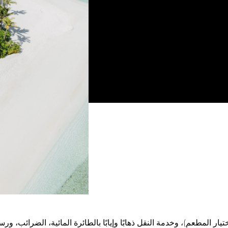
لجعل هذه العطلة مثالية.
اصنعوا ذكريات لا تُنسى مع أحبائكم في جنة ساحرة خلال موسم العطلات هذا.
فترة الحجز: لغاية 31 م
فترة الاقامة: لغاية 15 أ