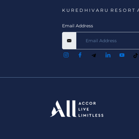
K U R E D H I V A R U R E S O R T 
Email Address